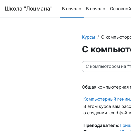
Перейти к основному содержанию
Школа "Лоцмана"
В начало
В начало
Основной
Курсы
С компьюторо
С компьют
Категории курсов
Общая компьютерная г
Компьютерный гений.
В этом курсе вам рас
о создании .cmd файл
Преподаватель:
Гриш