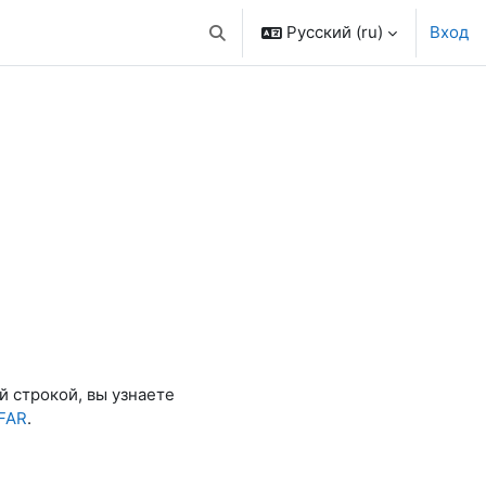
Русский ‎(ru)‎
Вход
Изменить данные поисковой стро
 курса
й строкой, вы узнаете
FAR
.