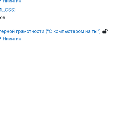
 Никитин
ML,CSS)
тов
ерной грамотности ("С компьютером на ты")
 Никитин